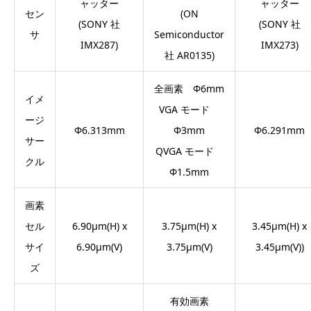
ャッター
ャッター
セン
(ON
(SONY 社
(SONY 社
サ
Semiconductor
IMX287)
IMX273)
社 AR0135)
全画素 Φ6mm
イメ
VGA モード
ージ
Φ6.313mm
Φ3mm
Φ6.291mm
サー
QVGA モード
クル
Φ1.5mm
画素
セル
6.90μm(H) x
3.75μm(H) x
3.45μm(H) x
サイ
6.90μm(V)
3.75μm(V)
3.45μm(V))
ズ
有効画素