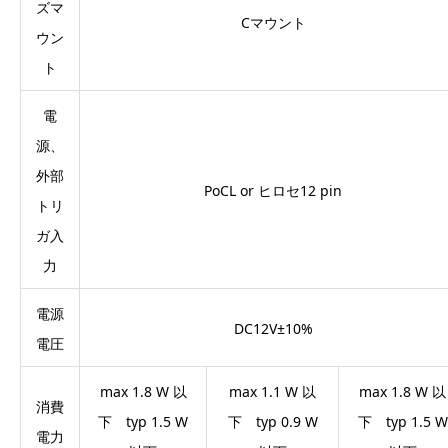
ズマ
Cマウント
ウン
ト
電
源、
外部
PoCL or ヒロセ12 pin
トリ
ガ入
力
電源
DC12V±10%
電圧
max 1.8 W 以
max 1.1 W 以
max 1.8 W 以
消費
下 typ 1.5 W
下 typ 0.9 W
下 typ 1.5 W
電力