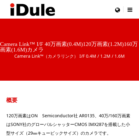
menu
Camera Link™ I/F 40万画素(0.4M)120万画素(1.2M)160万
画素(1.6M)カメラ
Camera Link™（カメラリンク） I/F 0.4M / 1.2M / 1.6M
概要
120万画素はON Semiconductor社 AR0135、40万/160万画素
はSONY社のグローバルシャッターCMOS IMX287を搭載した小
型サイズ（29㎜キュービックサイズ）のカメラです。