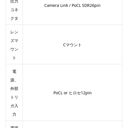
出力
Camera Link / PoCL SDR26pin
コネ
クタ
レン
ズマ
Cマウント
ウン
ト
電
源、
外部
PoCL or ヒロセ12pin
トリ
ガ入
力
電源