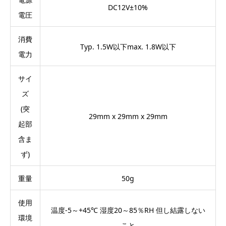
DC12V±10%
電圧
消費
Typ. 1.5W以下max. 1.8W以下
電力
サイ
ズ
(突
29mm x 29mm x 29mm
起部
含ま
ず)
重量
50g
使用
温度-5～+45℃ 湿度20～85％RH 但し結露しない
環境
こと