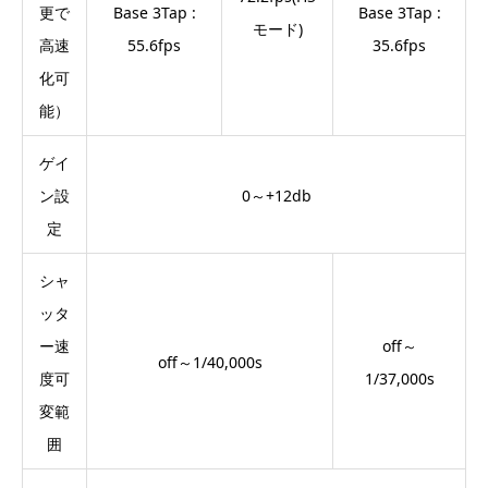
更で
Base 3Tap :
Base 3Tap :
モード)
高速
55.6fps
35.6fps
化可
能）
ゲイ
ン設
0～+12db
定
シャ
ッタ
ー速
off～
off～1/40,000s
度可
1/37,000s
変範
囲